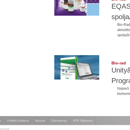
EQAS
spolja
Bio-R
akredi
spoljašn
Bio-rad
Unityâ
Prog
Najveći
biohemi
a
Politika kvaliteta
Novosti
Dokumenta
MTP Dijabetes
served.