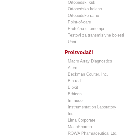
Ortopedski kuk
Ortopedsko koleno
Ortopedsko rame
Point-of-care
Protočna citometrija
Testovi za transmisivne bolesti
Urini
Proizvođači
Macro Array Diagnostics
Alere
Beckman Coulter, Inc.
Bio-rad
Biokit
Ethicon
Immucor
Instrumentation Laboratory
Iris
Lima Corporate
MacoPharma
ROWA Pharmaceutical Ltd.