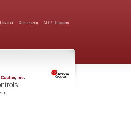
Novosti
Dokumenta
MTP Dijabetes
oulter, Inc.
ntrols
ija