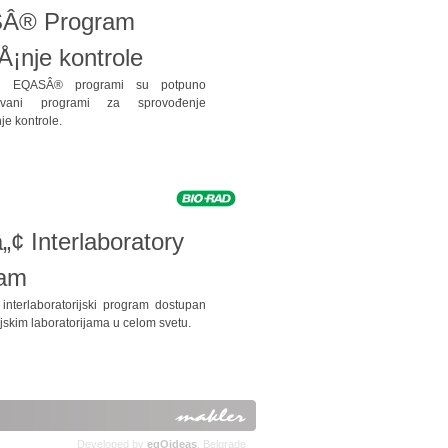
Â® Program
Å¡nje kontrole
ad EQASÂ® programi su potpuno
tovani programi za sprovođenje
je kontrole.
„¢ Interlaboratory
ram
 interlaboratorijski program dostupan
jskim laboratorijama u celom svetu.
Developed by
egO
ideas
, Belgrade