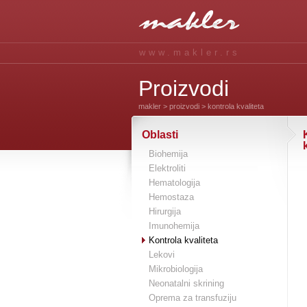
www.makler.rs
Proizvodi
makler
>
proizvodi
> kontrola kvaliteta
Oblasti
Biohemija
Elektroliti
Hematologija
Hemostaza
Hirurgija
Imunohemija
Kontrola kvaliteta
Lekovi
Mikrobiologija
Neonatalni skrining
Oprema za transfuziju