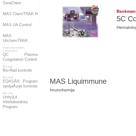
SeraChem
Beckman C
MAS ChemTRAK H
5C Co
MAS UA Control
Hematolog
MAS
UrichemTRAK
Instrumentation
Laboratory
QC Plasma
Coagulation Control
Bio-rad
Bio-Rad kontrole
Bio-rad
MAS Liquimmune
EQASÂ® Program
spoljaÅ¡nje kontrole
Imunohemija
Bio-rad
Unityâ„¢
Interlaboratory
Program