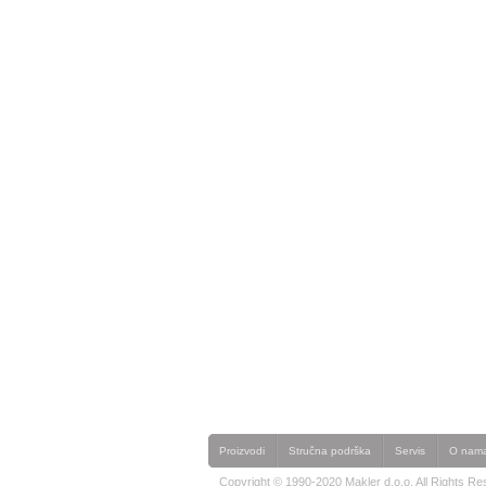
Proizvodi
Stručna podrška
Servis
O nam
Copyright © 1990-2020 Makler d.o.o. All Rights Re