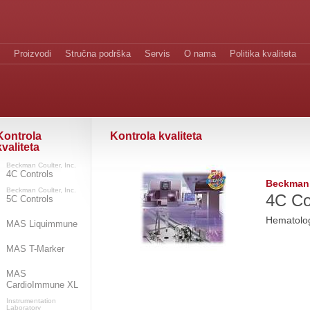
Proizvodi
Stručna podrška
Servis
O nama
Politika kvaliteta
Kontrola
Kontrola kvaliteta
kvaliteta
Beckman Coulter, Inc.
4C Controls
Beckman C
Beckman Coulter, Inc.
4C Co
5C Controls
Hematolog
MAS Liquimmune
MAS T-Marker
MAS
CardioImmune XL
Instrumentation
Laboratory