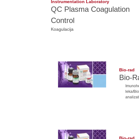
Instrumentation Laboratory
QC Plasma Coagulation
Control
Koagulacija
Bio-rad
Bio-R
Imunohe
leka/Bi
analizat
Bio-rad