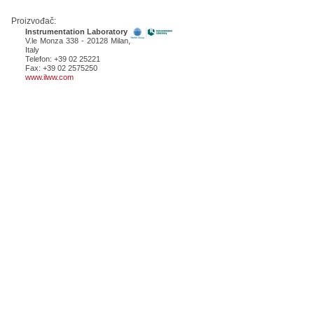
Proizvođač:
Instrumentation Laboratory
V.le Monza 338 - 20128 Milan,
Italy
Telefon: +39 02 25221
Fax: +39 02 2575250
www.ilww.com