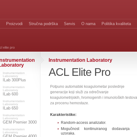
Proizvodi
Stručna podrška
Servis
O nama
Politika kvaliteta
l elite pro
Instrumentation
Instrumentation Laboratory
Laboratory
ACL Elite Pro
Instrumentation
Laboratory
ILab 300Plus
Potpuno automatski koagulometar poslednje
Instrumentation
Laboratory
generacije koji služi za odrečivanje
ILab 600
koagulometrijskih, hromogenih i imunoloških testov
Instrumentation
za procenu hemostaze.
Laboratory
ILab 650
Karakteristike:
Instrumentation
Laboratory
GEM Premier 3000
Random-access analizator.
Mogučnost kontinuiranog dodavanja
Instrumentation
Laboratory
uzoraka.
GEM Premier 4000