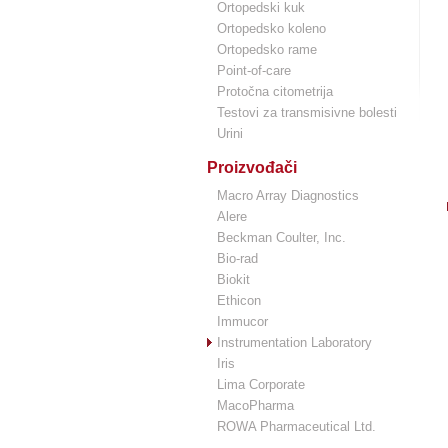
Ortopedski kuk
Ortopedsko koleno
Ortopedsko rame
Point-of-care
Protočna citometrija
Testovi za transmisivne bolesti
Urini
Proizvođači
Macro Array Diagnostics
Alere
Beckman Coulter, Inc.
Bio-rad
Biokit
Ethicon
Immucor
Instrumentation Laboratory
Iris
Lima Corporate
MacoPharma
ROWA Pharmaceutical Ltd.