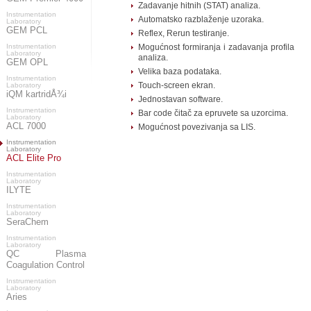
Zadavanje hitnih (STAT) analiza.
Instrumentation
Automatsko razblaženje uzoraka.
Laboratory
GEM PCL
Reflex, Rerun testiranje.
Instrumentation
Mogućnost formiranja i zadavanja profila
Laboratory
analiza.
GEM OPL
Velika baza podataka.
Instrumentation
Touch-screen ekran.
Laboratory
iQM kartridÅ¾i
Jednostavan software.
Instrumentation
Bar code čitač za epruvete sa uzorcima.
Laboratory
ACL 7000
Mogućnost povezivanja sa LIS.
Instrumentation
Laboratory
ACL Elite Pro
Instrumentation
Laboratory
ILYTE
Instrumentation
Laboratory
SeraChem
Instrumentation
Laboratory
QC Plasma
Coagulation Control
Instrumentation
Laboratory
Aries