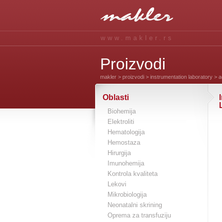
www.makler.rs
Proizvodi
makler
>
proizvodi
>
instrumentation laboratory
> ac
Oblasti
Biohemija
Elektroliti
Hematologija
Hemostaza
Hirurgija
Imunohemija
Kontrola kvaliteta
Lekovi
Mikrobiologija
Neonatalni skrining
Oprema za transfuziju