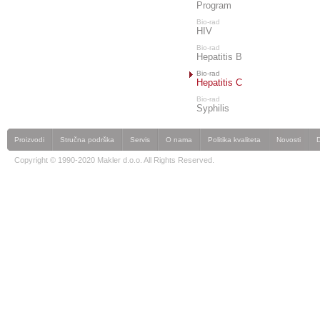
Program
Bio-rad
HIV
Bio-rad
Hepatitis B
Bio-rad
Hepatitis C
Bio-rad
Syphilis
Proizvodi
Stručna podrška
Servis
O nama
Politika kvaliteta
Novosti
Copyright © 1990-2020 Makler d.o.o. All Rights Reserved.