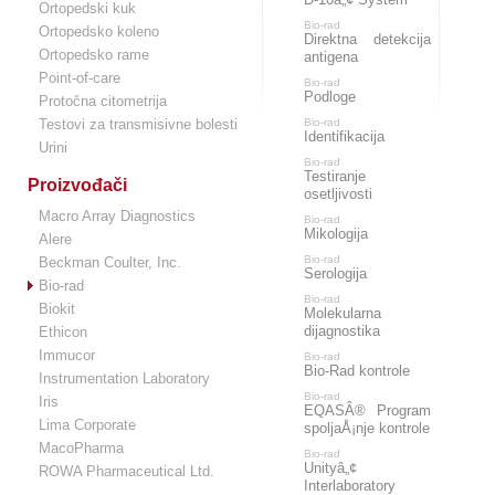
Ortopedski kuk
Bio-rad
Ortopedsko koleno
Direktna detekcija
Ortopedsko rame
antigena
Point-of-care
Bio-rad
Podloge
Protočna citometrija
Testovi za transmisivne bolesti
Bio-rad
Identifikacija
Urini
Bio-rad
Testiranje
Proizvođači
osetljivosti
Macro Array Diagnostics
Bio-rad
Mikologija
Alere
Bio-rad
Beckman Coulter, Inc.
Serologija
Bio-rad
Bio-rad
Biokit
Molekularna
dijagnostika
Ethicon
Immucor
Bio-rad
Bio-Rad kontrole
Instrumentation Laboratory
Bio-rad
Iris
EQASÂ® Program
Lima Corporate
spoljaÅ¡nje kontrole
MacoPharma
Bio-rad
Unityâ„¢
ROWA Pharmaceutical Ltd.
Interlaboratory