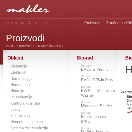
www.makler.rs
Proizvodi
Stručna podrš
Proizvodi
makler
>
proizvodi
>
bio-rad
> hepatitis c
Oblasti
Bio-rad
Bi
H
Biohemija
Bio-rad
EVOLIS Premium
Elektroliti
Bio-rad
Hematologija
EVOLIS Twin Plus
Hemostaza
Bio-rad
PW40 Microplate
Hirurgija
Proizv
Washer
Imunohemija
Bio
Bio
Bio-rad
Kontrola kvaliteta
Alf
Microplate Reader
945
Lekovi
www
Bio-rad
Mikrobiologija
Fenilketonurija
(PKU)
Neonatalni skrining
Oprema za transfuziju
Bio-rad
D-10â„¢ System