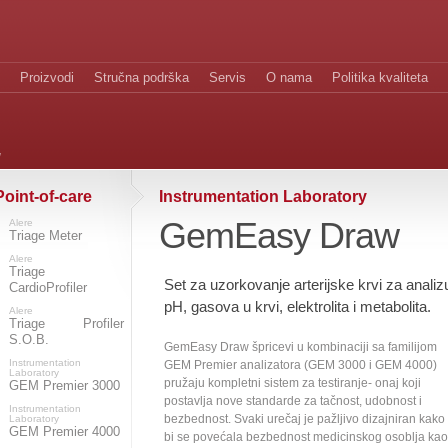
Proizvodi
Stručna podrška
Servis
O nama
Politika kvaliteta
w
Point-of-care
Instrumentation Laboratory
GemEasy Draw
Alere
Triage Meter
Alere
Triage
Set za uzorkovanje arterijske krvi za analiz
CardioProfiler
pH, gasova u krvi, elektrolita i metabolita.
Alere
Triage Profiler
S.O.B.
GemEasy Draw špricevi u kombinaciji sa familijom
Instrumentation
GEM Premier analizatora (GEM 3000 i GEM 4000)
Laboratory
pružaju kompletni sistem za testiranje- onaj koji
GEM Premier 3000
postavlja nove standarde za tačnost, udobnost i
Instrumentation
bezbednost. Svaki urečaj je pažljivo dizajniran kako
Laboratory
GEM Premier 4000
bi se povećala bezbednost medicinskog osoblja kao