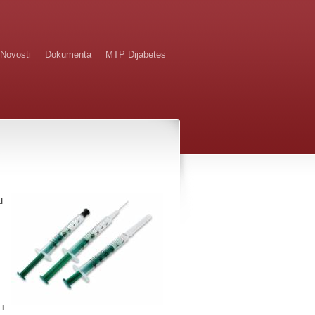
Novosti
Dokumenta
MTP Dijabetes
u
 i