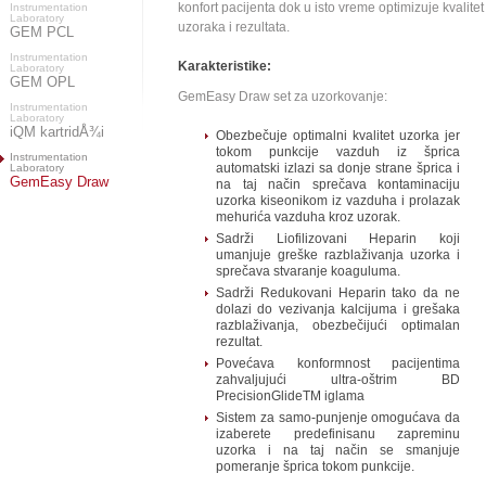
konfort pacijenta dok u isto vreme optimizuje kvalitet
Instrumentation
Laboratory
uzoraka i rezultata.
GEM PCL
Instrumentation
Karakteristike:
Laboratory
GEM OPL
GemEasy Draw set za uzorkovanje:
Instrumentation
Laboratory
iQM kartridÅ¾i
Obezbečuje optimalni kvalitet uzorka jer
tokom punkcije vazduh iz šprica
Instrumentation
automatski izlazi sa donje strane šprica i
Laboratory
GemEasy Draw
na taj način sprečava kontaminaciju
uzorka kiseonikom iz vazduha i prolazak
mehurića vazduha kroz uzorak.
Sadrži Liofilizovani Heparin koji
umanjuje greške razblaživanja uzorka i
sprečava stvaranje koaguluma.
Sadrži Redukovani Heparin tako da ne
dolazi do vezivanja kalcijuma i grešaka
razblaživanja, obezbečijući optimalan
rezultat.
Povećava konformnost pacijentima
zahvaljujući ultra-oštrim BD
PrecisionGlideTM iglama
Sistem za samo-punjenje omogućava da
izaberete predefinisanu zapreminu
uzorka i na taj način se smanjuje
pomeranje šprica tokom punkcije.