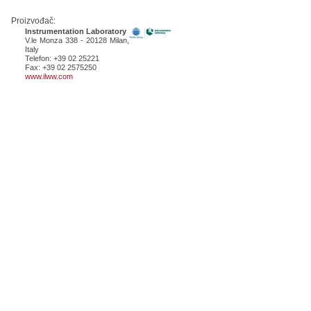
Proizvođač:
Instrumentation Laboratory
V.le Monza 338 - 20128 Milan,
Italy
Telefon: +39 02 25221
Fax: +39 02 2575250
www.ilww.com