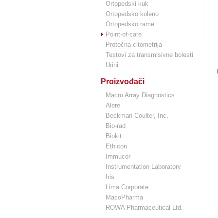
Ortopedski kuk
Ortopedsko koleno
Ortopedsko rame
Point-of-care
Protočna citometrija
Testovi za transmisivne bolesti
Urini
Proizvođači
Macro Array Diagnostics
Alere
Beckman Coulter, Inc.
Bio-rad
Biokit
Ethicon
Immucor
Instrumentation Laboratory
Iris
Lima Corporate
MacoPharma
ROWA Pharmaceutical Ltd.