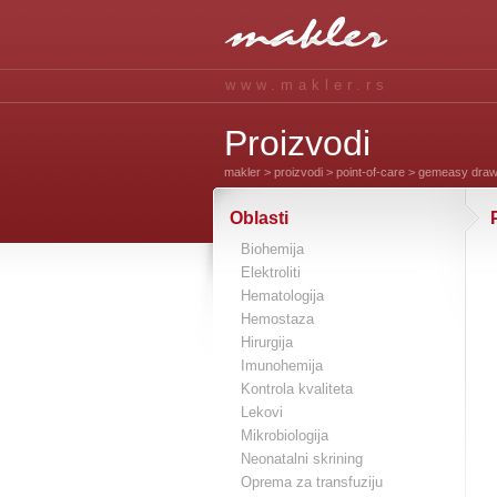
www.makler.rs
Proizvodi
makler
>
proizvodi
>
point-of-care
> gemeasy dra
Oblasti
Biohemija
Elektroliti
Hematologija
Hemostaza
Hirurgija
Imunohemija
Kontrola kvaliteta
Lekovi
Mikrobiologija
Neonatalni skrining
Oprema za transfuziju